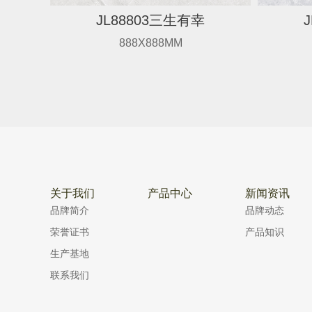
JL88803三生有幸
888X888MM
关于我们
产品中心
新闻资讯
品牌简介
品牌动态
荣誉证书
产品知识
生产基地
联系我们