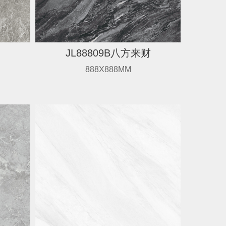
JL88809B八方来财
888X888MM