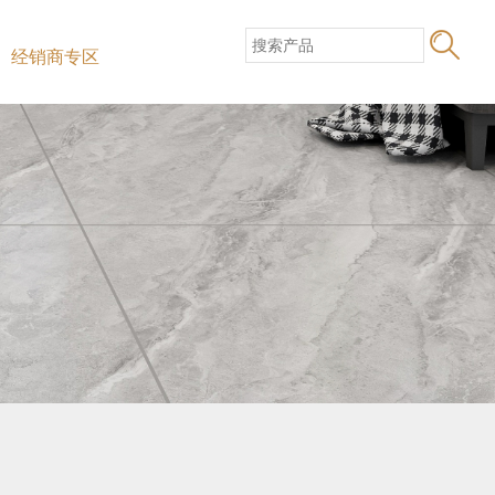
经销商专区