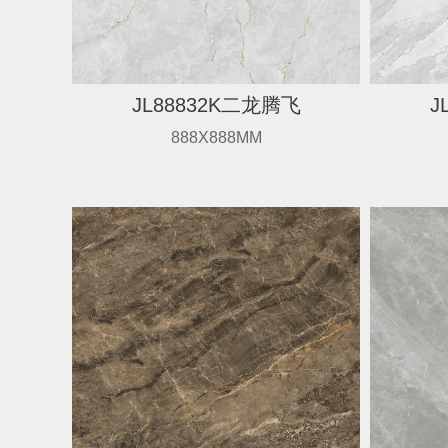
JL88832K二龙腾飞
J
888X888MM