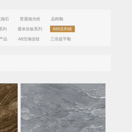
瓷抛石
普通抛光砖
晶刚釉
系列
通体岩板系列
888吉利砖
产品
AB浩瀚连纹
三倍超平釉