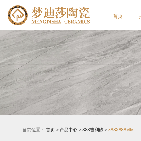
首页
当前位置：
首页
>
产品中心
>
888吉利砖
>
888X888MM