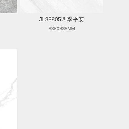
JL88805四季平安
888X888MM