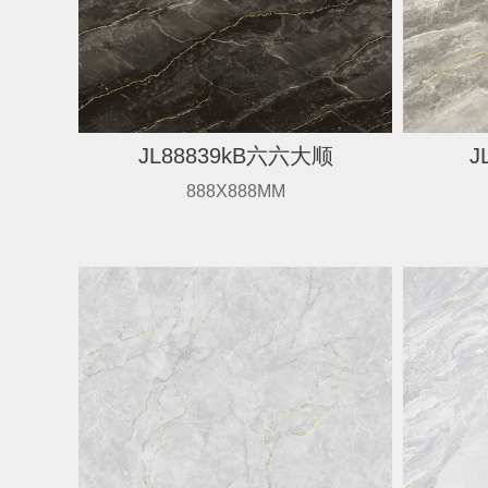
JL88839kB六六大顺
J
888X888MM