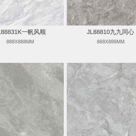
L88831K一帆风顺
JL88810九九同心
888X888MM
888X888MM