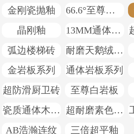
金刚瓷抛釉
66.6°至尊白瓷抛石
晶刚釉
13MM通体厚岩板
弧边楼梯砖
耐磨天鹅绒系列
金岩板系列
通体岩板系列
超防滑厨卫砖
至尊白岩板
瓷质通体木纹砖
超耐磨素色岩板
AB浩瀚连纹
三倍超平釉