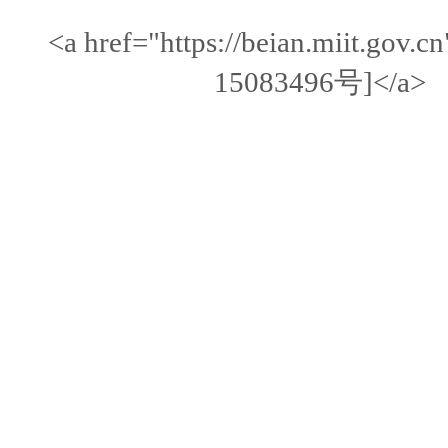
<a href="https://beian.miit.gov
15083496号]</a>